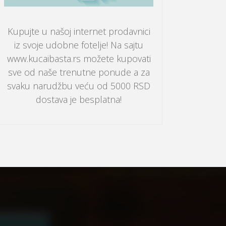
Kupujte u našoj internet prodavnici
iz svoje udobne fotelje! Na sajtu
www.kucaibasta.rs možete kupovati
sve od naše trenutne ponude a za
svaku narudžbu veću od 5000 RSD
dostava je besplatna!