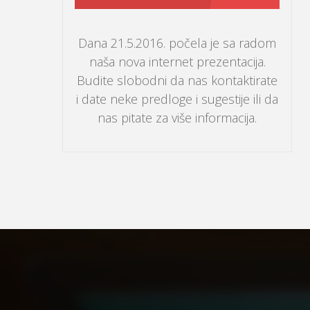
Dana 21.5.2016. počela je sa radom
naša nova internet prezentacija.
Budite slobodni da nas kontaktirate
i date neke predloge i sugestije ili da
nas pitate za više informacija.