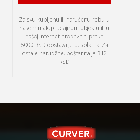
Za svu kupljenu ili naručenu robu u
našem maloprodajnom objektu ili u
našoj internet prodavnici preko
5000 RSD dostava je besplatna. Za
ostale narudžbe, poštarina je 342
RSD