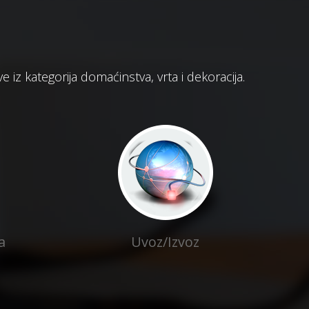
iz kategorija domaćinstva, vrta i dekoracija.
a
Uvoz/Izvoz