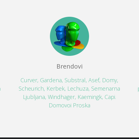
Brendovi
Curver, Gardena, Substral, Asef, Domy,
h
Scheurich, Kerbek, Lechuza, Semenarna
Ljubljana, Windhager, Kaemingk, Capi.
Domovoi Proska