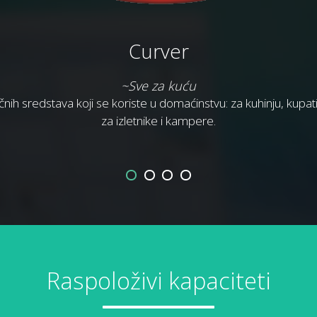
Curver
~Sve za kuću
ručnih sredstava koji se koriste u domaćinstvu: za kuhinju, kupat
za izletnike i kampere.
Raspoloživi kapaciteti