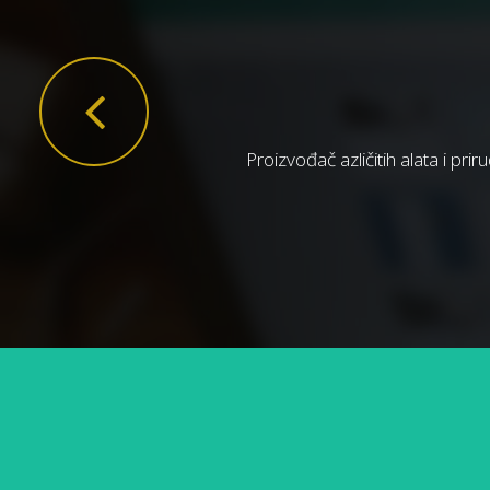
Proizvođač azličitih alata i pri