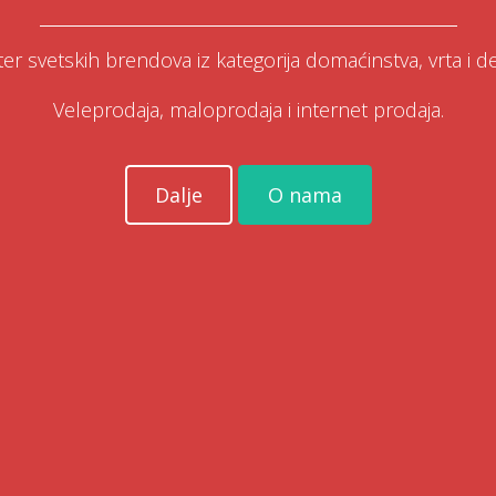
ter svetskih brendova iz kategorija domaćinstva, vrta i de
Veleprodaja, maloprodaja i internet prodaja.
Dalje
O nama