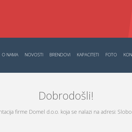
O NAMA
NOVOSTI
BRENDOVI
KAPACITETI
FOTO
KON
Dobrodošli!
tacija firme Domel d.o.o. koja se nalazi na adresi: Slob